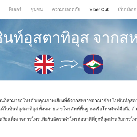
ฟีเจอร์
ชุมชน
ความปลอดภัย
Viber Out
เว็บบล็อก
ซินท์อุสตาทิอุส จาก
 คุณก็สามารถโทรด้วยคุณภาพเสียงที่ดีจากสหราชอาณาจักร ไปซินท์อุสตาท
นซินท์อุสตาทิอุส ทั้งหมายเลขโทรศัพท์พื้นฐานหรือโทรศัพท์มือถือ ด้วยร
หรือแพ็คเกจการโทร เพื่อรับอัตราค่าโทรต่อนาทีที่ถูกที่สุดสำหรับการโท