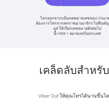
โทรออกจากแป้นกดหมายเลขของ Viber
ต้องการโทรจากสหราชอาณาจักร ไปซินท์อุ
อุส ให้เรียกเลขหมายดังต่อไป
นี้:
+
+
599
หมายเลขในประเทศ
เคล็ดลับสำหร
Viber Out ให้คุณโทรได้นานขึ้นโด