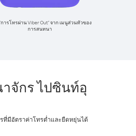
 "การโทรผ่าน Viber Out" จาก เมนูส่วนหัวของ
การสนทนา
ักร ไปซินท์อุ
ี่มีอัตราค่าโทรต่ำและยืดหยุ่นได้