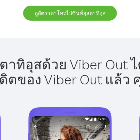
ดูอัตราค่าโทรไปซินท์อุสตาทิอุส
ตาทิอุสด้วย Viber Out ไ
รดิตของ Viber Out แล้ว