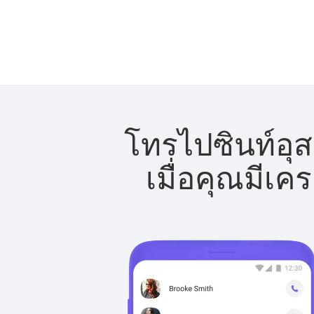
โทรไปซินท์อุส
เมื่อคุณมีเค