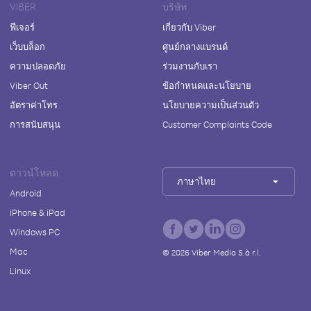
VIBER
บริษัท
ฟีเจอร์
เกี่ยวกับ Viber
เว็บบล็อก
ศูนย์กลางแบรนด์
ความปลอดภัย
ร่วมงานกับเรา
Viber Out
ข้อกำหนดและนโยบาย
อัตราค่าโทร
นโยบายความเป็นส่วนตัว
การสนับสนุน
Customer Complaints Code
ดาวน์โหลด
ภาษาไทย
Android
iPhone & iPad
Windows PC
Mac
©
2026
Viber Media S.à r.l.
Linux