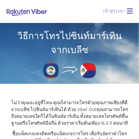
เข้าสู่ระบบ
Togg
navig
วิธีการโทรไปซินท์มาร์เทิน
จากเบลีซ
ไม่ว่าคุณจะอยู่ที่ไหน คุณก็สามารถโทรด้วยคุณภาพเสียงที่ดี
จากเบลีซ ไปซินท์มาร์เทินได้ ด้วย Viber Out
คุณสามารถโทร
ถึงหมายเลขใดก็ได้ในซินท์มาร์เทิน ทั้งหมายเลขโทรศัพท์พื้น
ฐานหรือโทรศัพท์มือถือ ด้วยราคาเริ่มต้นเพียง 16.5 ¢ ต่อนาที
ซื้อแพ็คเกจเครดิตหรือแพ็คเกจการโทร เพื่อรับอัตราค่าโทร