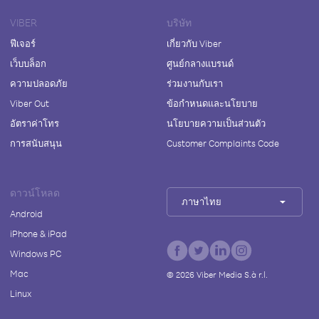
VIBER
บริษัท
ฟีเจอร์
เกี่ยวกับ Viber
เว็บบล็อก
ศูนย์กลางแบรนด์
ความปลอดภัย
ร่วมงานกับเรา
Viber Out
ข้อกำหนดและนโยบาย
อัตราค่าโทร
นโยบายความเป็นส่วนตัว
การสนับสนุน
Customer Complaints Code
ดาวน์โหลด
ภาษาไทย
Android
iPhone & iPad
Windows PC
Mac
©
2026
Viber Media S.à r.l.
Linux