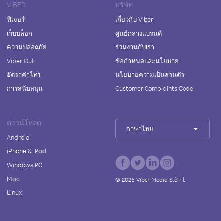
VIBER
บริษัท
ฟีเจอร์
เกี่ยวกับ Viber
เว็บบล็อก
ศูนย์กลางแบรนด์
ความปลอดภัย
ร่วมงานกับเรา
Viber Out
ข้อกำหนดและนโยบาย
อัตราค่าโทร
นโยบายความเป็นส่วนตัว
การสนับสนุน
Customer Complaints Code
ดาวน์โหลด
ภาษาไทย
Android
iPhone & iPad
Windows PC
Mac
©
2026
Viber Media S.à r.l.
Linux