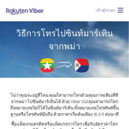
เข้าสู่ระบบ
Togg
navig
วิธีการโทรไปซินท์มาร์เทิน
จากพม่า
ไม่ว่าคุณจะอยู่ที่ไหน คุณก็สามารถโทรด้วยคุณภาพเสียงที่ดี
จากพม่า ไปซินท์มาร์เทินได้ ด้วย Viber Out
คุณสามารถโทร
ถึงหมายเลขใดก็ได้ในซินท์มาร์เทิน ทั้งหมายเลขโทรศัพท์พื้น
ฐานหรือโทรศัพท์มือถือ ด้วยราคาเริ่มต้นเพียง 16.5 ¢ ต่อนาที
ซื้อแพ็คเกจเครดิตหรือแพ็คเกจการโทร เพื่อรับอัตราค่าโทร