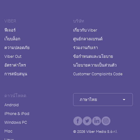
VIBER
บริษัท
ฟีเจอร์
เกี่ยวกับ Viber
เว็บบล็อก
ศูนย์กลางแบรนด์
ความปลอดภัย
ร่วมงานกับเรา
Viber Out
ข้อกำหนดและนโยบาย
อัตราค่าโทร
นโยบายความเป็นส่วนตัว
การสนับสนุน
Customer Complaints Code
ดาวน์โหลด
ภาษาไทย
Android
iPhone & iPad
Windows PC
Mac
©
2026
Viber Media S.à r.l.
Linux