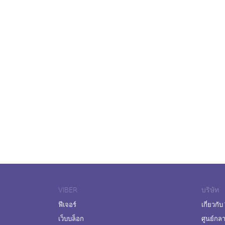
VIBER
บริษัท
ฟีเจอร์
เกี่ยวกับ
เว็บบล็อก
ศูนย์กล