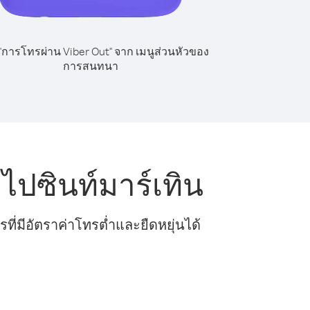
 "การโทรผ่าน Viber Out" จาก เมนูส่วนหัวของ
การสนทนา
ปซินท์มาร์เทิน
ี่มีอัตราค่าโทรต่ำและยืดหยุ่นได้