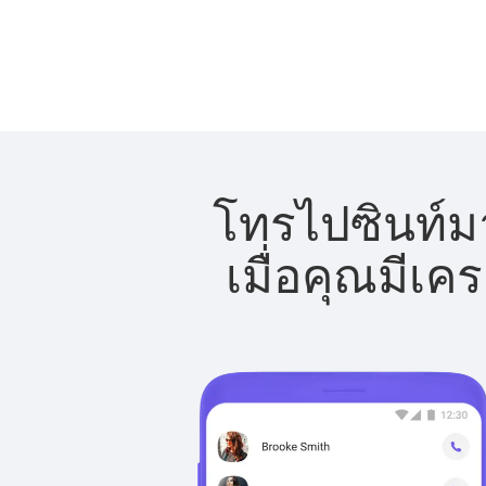
โทรไปซินท์มา
เมื่อคุณมีเค