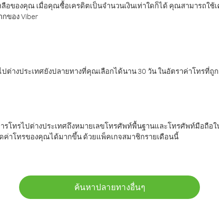
ลือของคุณ เมื่อคุณซื้อเครดิตเป็นจำนวนเงินเท่าใดก็ได้ คุณสามารถใช้
มากของ Viber
ต่างประเทศยังปลายทางที่คุณเลือกได้นาน 30 วัน ในอัตราค่าโทรที่ถู
การโทรไปต่างประเทศถึงหมายเลขโทรศัพท์พื้นฐานและโทรศัพท์มือถือใน
ค่าโทรของคุณได้มากขึ้น ด้วยแพ็คเกจสมาชิกรายเดือนนี้
ค้นหาปลายทางอื่นๆ