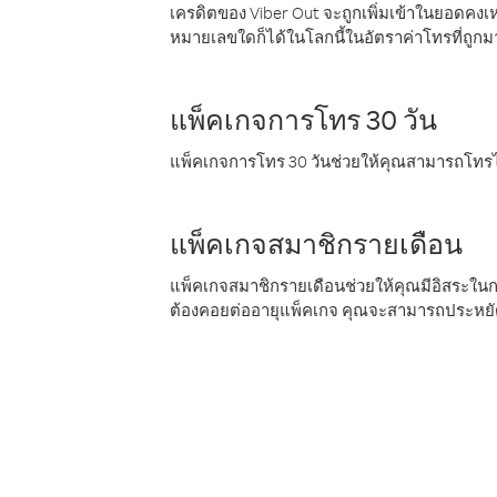
เครดิตของ Viber Out จะถูกเพิ่มเข้าในยอดคงเห
หมายเลขใดก็ได้ในโลกนี้ในอัตราค่าโทรที่ถูก
แพ็คเกจการโทร 30 วัน
แพ็คเกจการโทร 30 วันช่วยให้คุณสามารถโทรไป
แพ็คเกจสมาชิกรายเดือน
แพ็คเกจสมาชิกรายเดือนช่วยให้คุณมีอิสระใน
ต้องคอยต่ออายุแพ็คเกจ คุณจะสามารถประหยัด