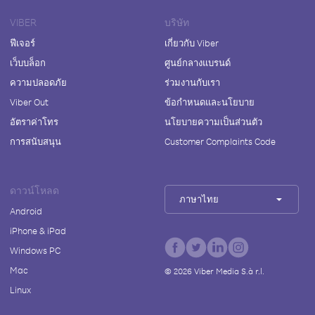
VIBER
บริษัท
ฟีเจอร์
เกี่ยวกับ Viber
เว็บบล็อก
ศูนย์กลางแบรนด์
ความปลอดภัย
ร่วมงานกับเรา
Viber Out
ข้อกำหนดและนโยบาย
อัตราค่าโทร
นโยบายความเป็นส่วนตัว
การสนับสนุน
Customer Complaints Code
ดาวน์โหลด
ภาษาไทย
Android
iPhone & iPad
Windows PC
Mac
©
2026
Viber Media S.à r.l.
Linux