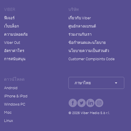
VIBER
บริษัท
ฟีเจอร์
เกี่ยวกับ Viber
เว็บบล็อก
ศูนย์กลางแบรนด์
ความปลอดภัย
ร่วมงานกับเรา
Viber Out
ข้อกำหนดและนโยบาย
อัตราค่าโทร
นโยบายความเป็นส่วนตัว
การสนับสนุน
Customer Complaints Code
ดาวน์โหลด
ภาษาไทย
Android
iPhone & iPad
Windows PC
Mac
©
2026
Viber Media S.à r.l.
Linux