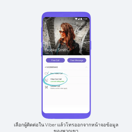
เลือกผู้ติดต่อใน Viber แล้วโทรออกจากหน้าจอข้อมูล
ของพวกเขา