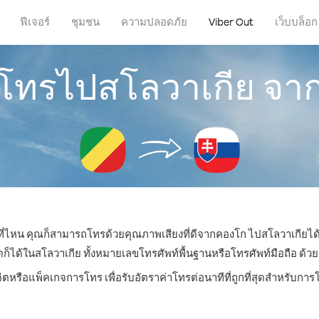
ฟีเจอร์
ชุมชน
ความปลอดภัย
Viber Out
เว็บบล็อก
รโทรไปสโลวาเกีย จ
่ที่ไหน คุณก็สามารถโทรด้วยคุณภาพเสียงที่ดีจากคองโก ไปสโลวาเกียได้
ด้ในสโลวาเกีย ทั้งหมายเลขโทรศัพท์พื้นฐานหรือโทรศัพท์มือถือ ด้วยราค
ิตหรือแพ็คเกจการโทร เพื่อรับอัตราค่าโทรต่อนาทีที่ถูกที่สุดสำหรับก