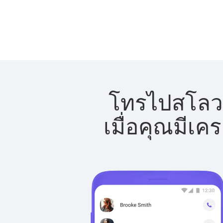
โทรไปสโลวาเ
เมื่อคุณมีเค