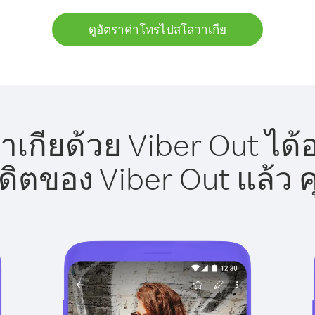
ดูอัตราค่าโทรไปสโลวาเกีย
กียด้วย Viber Out ได้
รดิตของ Viber Out แล้ว