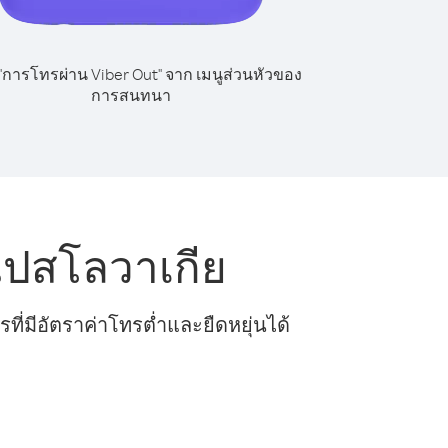
 "การโทรผ่าน Viber Out" จาก เมนูส่วนหัวของ
การสนทนา
ไปสโลวาเกีย
ี่มีอัตราค่าโทรต่ำและยืดหยุ่นได้