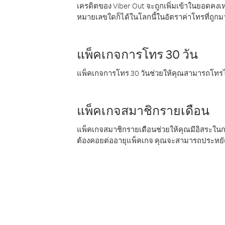
เครดิตของ Viber Out จะถูกเพิ่มเข้าในยอดคงเห
หมายเลขใดก็ได้ในโลกนี้ในอัตราค่าโทรที่ถูก
แพ็คเกจการโทร 30 วัน
แพ็คเกจการโทร 30 วันช่วยให้คุณสามารถโทรไป
แพ็คเกจสมาชิกรายเดือน
แพ็คเกจสมาชิกรายเดือนช่วยให้คุณมีอิสระใน
ต้องคอยต่ออายุแพ็คเกจ คุณจะสามารถประหยัด