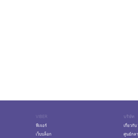
VIBER
บริษัท
ฟีเจอร์
เกี่ยวกับ
เว็บบล็อก
ศูนย์กล