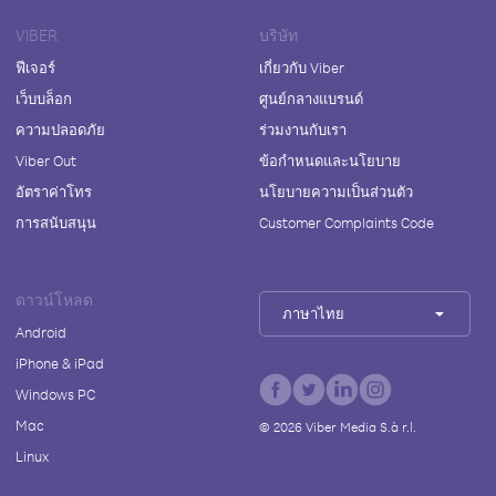
VIBER
บริษัท
ฟีเจอร์
เกี่ยวกับ Viber
เว็บบล็อก
ศูนย์กลางแบรนด์
ความปลอดภัย
ร่วมงานกับเรา
Viber Out
ข้อกำหนดและนโยบาย
อัตราค่าโทร
นโยบายความเป็นส่วนตัว
การสนับสนุน
Customer Complaints Code
ดาวน์โหลด
ภาษาไทย
Android
iPhone & iPad
Windows PC
Mac
©
2026
Viber Media S.à r.l.
Linux