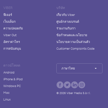
VIBER
บริษัท
ฟีเจอร์
เกี่ยวกับ Viber
เว็บบล็อก
ศูนย์กลางแบรนด์
ความปลอดภัย
ร่วมงานกับเรา
Viber Out
ข้อกำหนดและนโยบาย
อัตราค่าโทร
นโยบายความเป็นส่วนตัว
การสนับสนุน
Customer Complaints Code
ดาวน์โหลด
ภาษาไทย
Android
iPhone & iPad
Windows PC
Mac
©
2026
Viber Media S.à r.l.
Linux