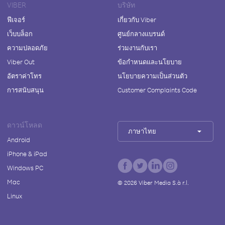
VIBER
บริษัท
ฟีเจอร์
เกี่ยวกับ Viber
เว็บบล็อก
ศูนย์กลางแบรนด์
ความปลอดภัย
ร่วมงานกับเรา
Viber Out
ข้อกำหนดและนโยบาย
อัตราค่าโทร
นโยบายความเป็นส่วนตัว
การสนับสนุน
Customer Complaints Code
ดาวน์โหลด
ภาษาไทย
Android
iPhone & iPad
Windows PC
Mac
©
2026
Viber Media S.à r.l.
Linux