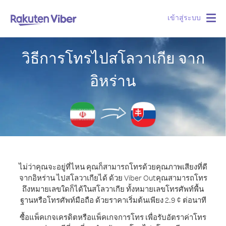
เข้าสู่ระบบ
Togg
navig
วิธีการโทรไปสโลวาเกีย จาก
อิหร่าน
ไม่ว่าคุณจะอยู่ที่ไหน คุณก็สามารถโทรด้วยคุณภาพเสียงที่ดี
จากอิหร่าน ไปสโลวาเกียได้ ด้วย Viber Out
คุณสามารถโทร
ถึงหมายเลขใดก็ได้ในสโลวาเกีย ทั้งหมายเลขโทรศัพท์พื้น
ฐานหรือโทรศัพท์มือถือ ด้วยราคาเริ่มต้นเพียง 2.9 ¢ ต่อนาที
ซื้อแพ็คเกจเครดิตหรือแพ็คเกจการโทร เพื่อรับอัตราค่าโทร