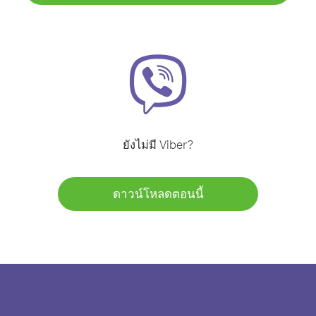
ยังไม่มี Viber?
ดาวน์โหลดตอนนี้