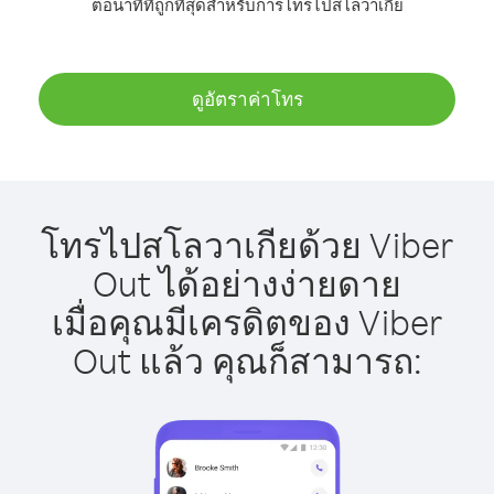
ต่อนาทีที่ถูกที่สุดสำหรับการโทรไปสโลวาเกีย
ดูอัตราค่าโทร
โทรไปสโลวาเกียด้วย Viber
Out ได้อย่างง่ายดาย
เมื่อคุณมีเครดิตของ Viber
Out แล้ว คุณก็สามารถ: