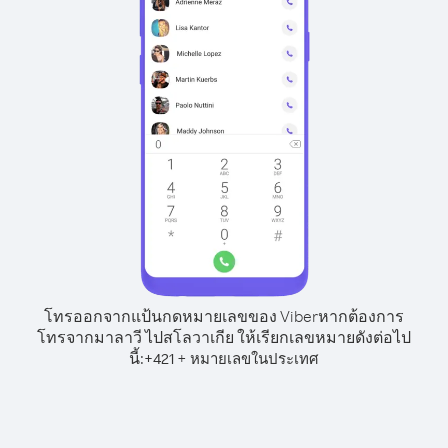
โทรออกจากแป้นกดหมายเลขของ Viber
หากต้องการ
โทรจากมาลาวี ไปสโลวาเกีย ให้เรียกเลขหมายดังต่อไป
นี้:
+
+
421
หมายเลขในประเทศ