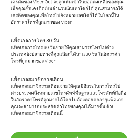
เครดิตของ Viber Out จะถูกเพิ่มเข้าในยอดคงเหลือของคุณ
เมื่อคุณซื้อเครดิตเป็นจำนวนเงินเท่าใดก็ได้ คุณสามารถใช้
เครดิตของคุณเพื่อโทรไปยังหมายเลขใดก็ได้ในโลกนี้ใน
อัตราค่าโทรที่ถูกมากของ Viber
แพ็คเกจการโทร 30 วัน
แพ็คเกจการโทร 30 วันช่วยให้คุณสามารถโทรไปต่าง
ประเทศยังปลายทางที่คุณเลือกได้นาน 30 วัน ในอัตราค่า
โทรที่ถูกมากของ Viber
แพ็คเกจสมาชิกรายเดือน
แพ็คเกจสมาชิกรายเดือนช่วยให้คุณมีอิสระในการโทรไป
ต่างประเทศถึงหมายเลขโทรศัพท์พื้นฐานและโทรศัพท์มือถือ
ในอัตราค่าโทรที่ถูกมากได้โดยไม่ต้องคอยต่ออายุแพ็คเกจ
คุณจะสามารถประหยัดค่าโทรของคุณได้มากขึ้น ด้วย
แพ็คเกจสมาชิกรายเดือนนี้