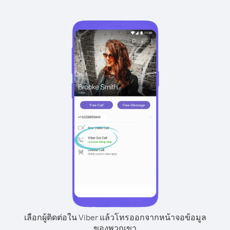
เลือกผู้ติดต่อใน Viber แล้วโทรออกจากหน้าจอข้อมูล
ของพวกเขา