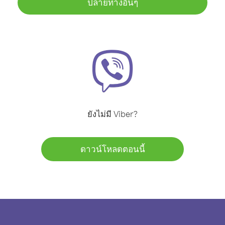
ปลายทางอื่นๆ
ยังไม่มี Viber?
ดาวน์โหลดตอนนี้