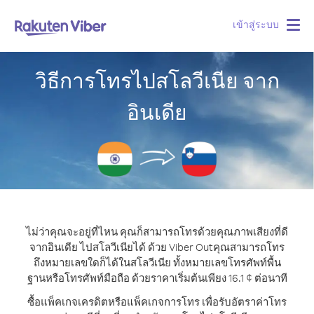
เข้าสู่ระบบ
Togg
navig
วิธีการโทรไปสโลวีเนีย จาก
อินเดีย
ไม่ว่าคุณจะอยู่ที่ไหน คุณก็สามารถโทรด้วยคุณภาพเสียงที่ดี
จากอินเดีย ไปสโลวีเนียได้ ด้วย Viber Out
คุณสามารถโทร
ถึงหมายเลขใดก็ได้ในสโลวีเนีย ทั้งหมายเลขโทรศัพท์พื้น
ฐานหรือโทรศัพท์มือถือ ด้วยราคาเริ่มต้นเพียง 16.1 ¢ ต่อนาที
ซื้อแพ็คเกจเครดิตหรือแพ็คเกจการโทร เพื่อรับอัตราค่าโทร