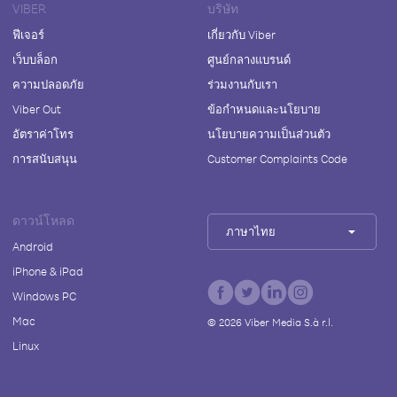
VIBER
บริษัท
ฟีเจอร์
เกี่ยวกับ Viber
เว็บบล็อก
ศูนย์กลางแบรนด์
ความปลอดภัย
ร่วมงานกับเรา
Viber Out
ข้อกำหนดและนโยบาย
อัตราค่าโทร
นโยบายความเป็นส่วนตัว
การสนับสนุน
Customer Complaints Code
ดาวน์โหลด
ภาษาไทย
Android
iPhone & iPad
Windows PC
Mac
©
2026
Viber Media S.à r.l.
Linux