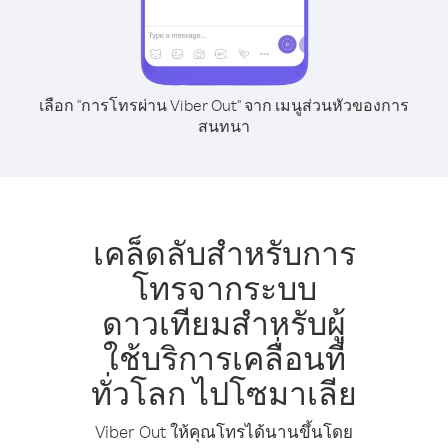
เลือก "การโทรผ่าน Viber Out" จาก เมนูส่วนหัวของการ
สนทนา
เคล็ดลับสำหรับการ
โทรจากระบบ
ดาวเทียมสำหรับผู้
ใช้บริการเคลื่อนที่
ทั่วโลก ไปโซมาเลีย
Viber Out ให้คุณโทรได้นานขึ้นโดย