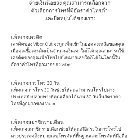
จ่ายเงินน้อยลง คุณสามารถเลือกจาก
ตัวเลือกการโทรที่มีอัตราค่าโทรต่ำ
และยืดหยุ่นได้ของเรา:
แพ็คเกจเครดิต
เครดิตของ Viber Out จะถูกเพิ่มเข้าในยอดคงเหลือของคุณ
เมื่อคุณซื้อเครดิตเป็นจำนวนเงินเท่าใดก็ได้ คุณสามารถใช้
เครดิตของคุณเพื่อโทรไปยังหมายเลขใดก็ได้ในโลกนี้ใน
อัตราค่าโทรที่ถูกมากของ Viber
แพ็คเกจการโทร 30 วัน
แพ็คเกจการโทร 30 วันช่วยให้คุณสามารถโทรไปต่าง
ประเทศยังปลายทางที่คุณเลือกได้นาน 30 วัน ในอัตราค่า
โทรที่ถูกมากของ Viber
แพ็คเกจสมาชิกรายเดือน
แพ็คเกจสมาชิกรายเดือนช่วยให้คุณมีอิสระในการโทรไป
ต่างประเทศถึงหมายเลขโทรศัพท์พื้นฐานและโทรศัพท์มือถือ