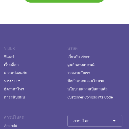
VIBER
บริษัท
ฟีเจอร์
เกี่ยวกับ Viber
เว็บบล็อก
ศูนย์กลางแบรนด์
ความปลอดภัย
ร่วมงานกับเรา
Viber Out
ข้อกำหนดและนโยบาย
อัตราค่าโทร
นโยบายความเป็นส่วนตัว
การสนับสนุน
Customer Complaints Code
ดาวน์โหลด
ภาษาไทย
Android