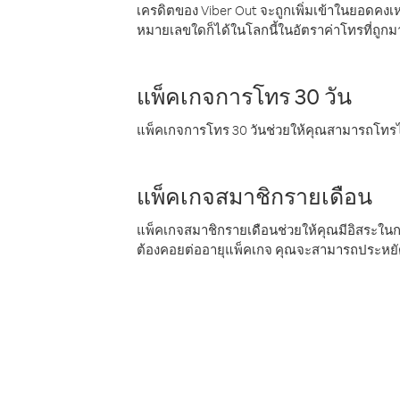
เครดิตของ Viber Out จะถูกเพิ่มเข้าในยอดคงเห
หมายเลขใดก็ได้ในโลกนี้ในอัตราค่าโทรที่ถูก
แพ็คเกจการโทร 30 วัน
แพ็คเกจการโทร 30 วันช่วยให้คุณสามารถโทรไป
แพ็คเกจสมาชิกรายเดือน
แพ็คเกจสมาชิกรายเดือนช่วยให้คุณมีอิสระใน
ต้องคอยต่ออายุแพ็คเกจ คุณจะสามารถประหยัด