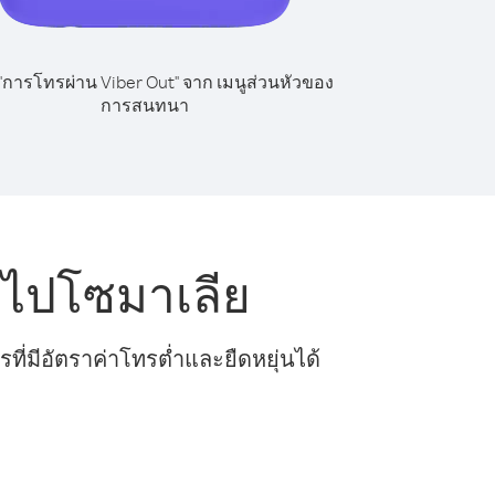
 "การโทรผ่าน Viber Out" จาก เมนูส่วนหัวของ
การสนทนา
 ไปโซมาเลีย
ี่มีอัตราค่าโทรต่ำและยืดหยุ่นได้