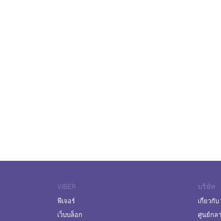
VIBER
บริษัท
ฟีเจอร์
เกี่ยวกับ
เว็บบล็อก
ศูนย์กล