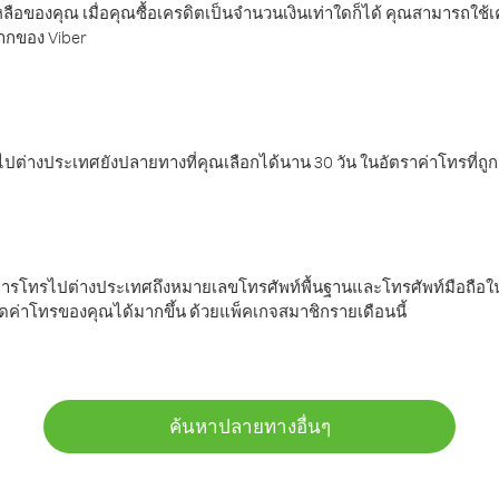
ลือของคุณ เมื่อคุณซื้อเครดิตเป็นจำนวนเงินเท่าใดก็ได้ คุณสามารถใช้
มากของ Viber
ต่างประเทศยังปลายทางที่คุณเลือกได้นาน 30 วัน ในอัตราค่าโทรที่ถู
การโทรไปต่างประเทศถึงหมายเลขโทรศัพท์พื้นฐานและโทรศัพท์มือถือใน
ค่าโทรของคุณได้มากขึ้น ด้วยแพ็คเกจสมาชิกรายเดือนนี้
ค้นหาปลายทางอื่นๆ