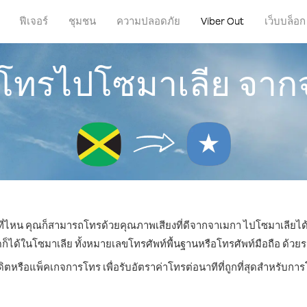
ฟีเจอร์
ชุมชน
ความปลอดภัย
Viber Out
เว็บบล็อก
รโทรไปโซมาเลีย จา
่ที่ไหน คุณก็สามารถโทรด้วยคุณภาพเสียงที่ดีจากจาเมกา ไปโซมาเลียได้
้ในโซมาเลีย ทั้งหมายเลขโทรศัพท์พื้นฐานหรือโทรศัพท์มือถือ ด้วยราค
ดิตหรือแพ็คเกจการโทร เพื่อรับอัตราค่าโทรต่อนาทีที่ถูกที่สุดสำหรับก