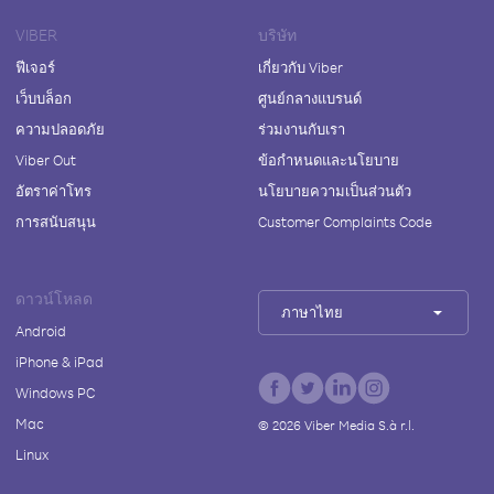
VIBER
บริษัท
ฟีเจอร์
เกี่ยวกับ Viber
เว็บบล็อก
ศูนย์กลางแบรนด์
ความปลอดภัย
ร่วมงานกับเรา
Viber Out
ข้อกำหนดและนโยบาย
อัตราค่าโทร
นโยบายความเป็นส่วนตัว
การสนับสนุน
Customer Complaints Code
ดาวน์โหลด
ภาษาไทย
Android
iPhone & iPad
Windows PC
Mac
©
2026
Viber Media S.à r.l.
Linux