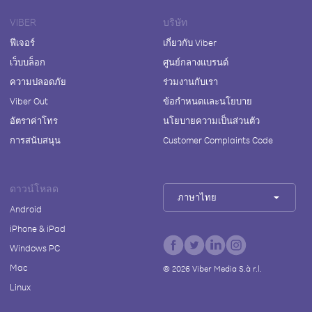
VIBER
บริษัท
ฟีเจอร์
เกี่ยวกับ Viber
เว็บบล็อก
ศูนย์กลางแบรนด์
ความปลอดภัย
ร่วมงานกับเรา
Viber Out
ข้อกำหนดและนโยบาย
อัตราค่าโทร
นโยบายความเป็นส่วนตัว
การสนับสนุน
Customer Complaints Code
ดาวน์โหลด
ภาษาไทย
Android
iPhone & iPad
Windows PC
Mac
©
2026
Viber Media S.à r.l.
Linux