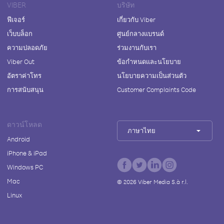
VIBER
บริษัท
ฟีเจอร์
เกี่ยวกับ Viber
เว็บบล็อก
ศูนย์กลางแบรนด์
ความปลอดภัย
ร่วมงานกับเรา
Viber Out
ข้อกำหนดและนโยบาย
อัตราค่าโทร
นโยบายความเป็นส่วนตัว
การสนับสนุน
Customer Complaints Code
ดาวน์โหลด
ภาษาไทย
Android
iPhone & iPad
Windows PC
Mac
©
2026
Viber Media S.à r.l.
Linux