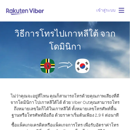
เข้าสู่ระบบ
Togg
navig
วิธีการโทรไปเกาหลีใต้ จาก
โดมินิกา
ไม่ว่าคุณจะอยู่ที่ไหน คุณก็สามารถโทรด้วยคุณภาพเสียงที่ดี
จากโดมินิกา ไปเกาหลีใต้ได้ ด้วย Viber Out
คุณสามารถโทร
ถึงหมายเลขใดก็ได้ในเกาหลีใต้ ทั้งหมายเลขโทรศัพท์พื้น
ฐานหรือโทรศัพท์มือถือ ด้วยราคาเริ่มต้นเพียง 2.9 ¢ ต่อนาที
ซื้อแพ็คเกจเครดิตหรือแพ็คเกจการโทร เพื่อรับอัตราค่าโทร