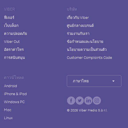
VIBER
บริษัท
ฟีเจอร์
เกี่ยวกับ Viber
เว็บบล็อก
ศูนย์กลางแบรนด์
ความปลอดภัย
ร่วมงานกับเรา
Viber Out
ข้อกำหนดและนโยบาย
อัตราค่าโทร
นโยบายความเป็นส่วนตัว
การสนับสนุน
Customer Complaints Code
ดาวน์โหลด
ภาษาไทย
Android
iPhone & iPad
Windows PC
Mac
©
2026
Viber Media S.à r.l.
Linux