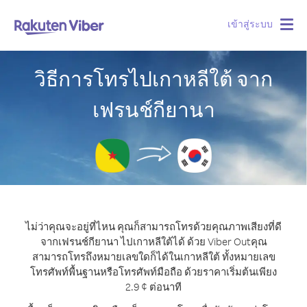
เข้าสู่ระบบ
Togg
navig
วิธีการโทรไปเกาหลีใต้ จาก
เฟรนช์กียานา
ไม่ว่าคุณจะอยู่ที่ไหน คุณก็สามารถโทรด้วยคุณภาพเสียงที่ดี
จากเฟรนช์กียานา ไปเกาหลีใต้ได้ ด้วย Viber Out
คุณ
สามารถโทรถึงหมายเลขใดก็ได้ในเกาหลีใต้ ทั้งหมายเลข
โทรศัพท์พื้นฐานหรือโทรศัพท์มือถือ ด้วยราคาเริ่มต้นเพียง
2.9 ¢ ต่อนาที