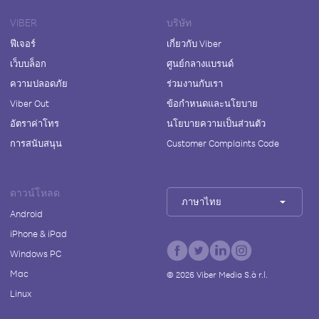
VIBER
บริษัท
ฟีเจอร์
เกี่ยวกับ Viber
เว็บบล็อก
ศูนย์กลางแบรนด์
ความปลอดภัย
ร่วมงานกับเรา
Viber Out
ข้อกำหนดและนโยบาย
อัตราค่าโทร
นโยบายความเป็นส่วนตัว
การสนับสนุน
Customer Complaints Code
ดาวน์โหลด
ภาษาไทย
Android
iPhone & iPad
Windows PC
Mac
©
2026
Viber Media S.à r.l.
Linux