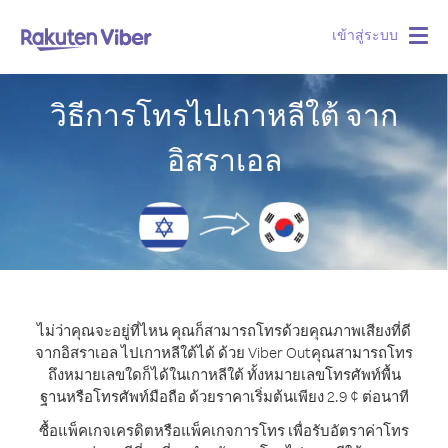
เข้าสู่ระบบ
Togg
navig
วิธีการโทรไปเกาหลีใต้ จาก
อิสราเอล
ไม่ว่าคุณจะอยู่ที่ไหน คุณก็สามารถโทรด้วยคุณภาพเสียงที่ดี
จากอิสราเอล ไปเกาหลีใต้ได้ ด้วย Viber Out
คุณสามารถโทร
ถึงหมายเลขใดก็ได้ในเกาหลีใต้ ทั้งหมายเลขโทรศัพท์พื้น
ฐานหรือโทรศัพท์มือถือ ด้วยราคาเริ่มต้นเพียง 2.9 ¢ ต่อนาที
ซื้อแพ็คเกจเครดิตหรือแพ็คเกจการโทร เพื่อรับอัตราค่าโทร