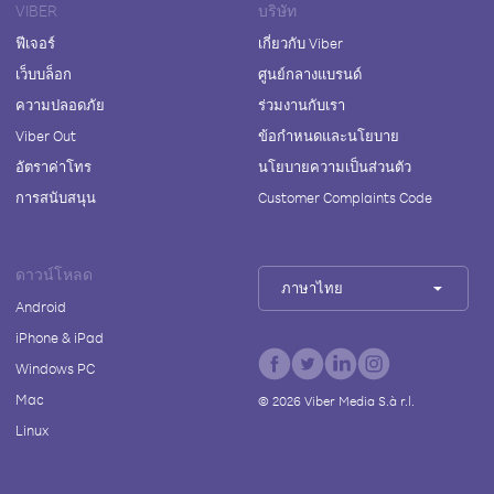
VIBER
บริษัท
ฟีเจอร์
เกี่ยวกับ Viber
เว็บบล็อก
ศูนย์กลางแบรนด์
ความปลอดภัย
ร่วมงานกับเรา
Viber Out
ข้อกำหนดและนโยบาย
อัตราค่าโทร
นโยบายความเป็นส่วนตัว
การสนับสนุน
Customer Complaints Code
ดาวน์โหลด
ภาษาไทย
Android
iPhone & iPad
Windows PC
Mac
©
2026
Viber Media S.à r.l.
Linux