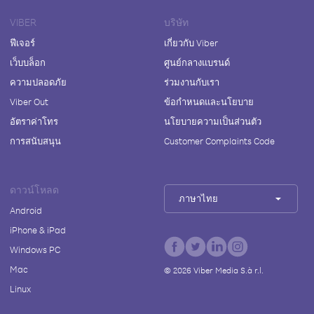
VIBER
บริษัท
ฟีเจอร์
เกี่ยวกับ Viber
เว็บบล็อก
ศูนย์กลางแบรนด์
ความปลอดภัย
ร่วมงานกับเรา
Viber Out
ข้อกำหนดและนโยบาย
อัตราค่าโทร
นโยบายความเป็นส่วนตัว
การสนับสนุน
Customer Complaints Code
ดาวน์โหลด
ภาษาไทย
Android
iPhone & iPad
Windows PC
Mac
©
2026
Viber Media S.à r.l.
Linux