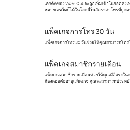
เครดิตของ Viber Out จะถูกเพิ่มเข้าในยอดคงเห
หมายเลขใดก็ได้ในโลกนี้ในอัตราค่าโทรที่ถูก
แพ็คเกจการโทร 30 วัน
แพ็คเกจการโทร 30 วันช่วยให้คุณสามารถโทรไป
แพ็คเกจสมาชิกรายเดือน
แพ็คเกจสมาชิกรายเดือนช่วยให้คุณมีอิสระใน
ต้องคอยต่ออายุแพ็คเกจ คุณจะสามารถประหยัด