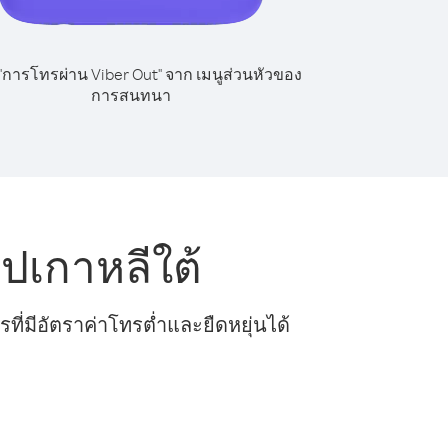
 "การโทรผ่าน Viber Out" จาก เมนูส่วนหัวของ
การสนทนา
ปเกาหลีใต้
ี่มีอัตราค่าโทรต่ำและยืดหยุ่นได้