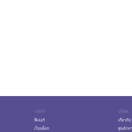
VIBER
บริษัท
ฟีเจอร์
เกี่ยวกับ
เว็บบล็อก
ศูนย์กล