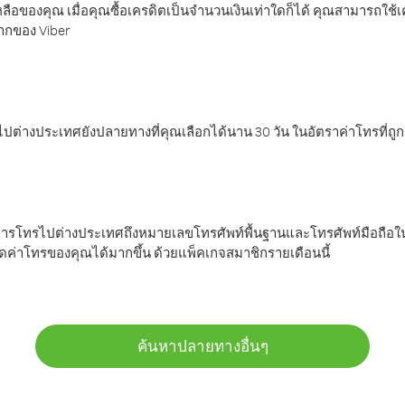
ลือของคุณ เมื่อคุณซื้อเครดิตเป็นจำนวนเงินเท่าใดก็ได้ คุณสามารถใช้
มากของ Viber
ต่างประเทศยังปลายทางที่คุณเลือกได้นาน 30 วัน ในอัตราค่าโทรที่ถู
การโทรไปต่างประเทศถึงหมายเลขโทรศัพท์พื้นฐานและโทรศัพท์มือถือใน
ค่าโทรของคุณได้มากขึ้น ด้วยแพ็คเกจสมาชิกรายเดือนนี้
ค้นหาปลายทางอื่นๆ