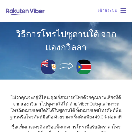
เข้าสู่ระบบ
Togg
navig
วิธีการโทรไปซูดานใต้ จาก
แองกวิลลา
ไม่ว่าคุณจะอยู่ที่ไหน คุณก็สามารถโทรด้วยคุณภาพเสียงที่ดี
จากแองกวิลลา ไปซูดานใต้ได้ ด้วย Viber Out
คุณสามารถ
โทรถึงหมายเลขใดก็ได้ในซูดานใต้ ทั้งหมายเลขโทรศัพท์พื้น
ฐานหรือโทรศัพท์มือถือ ด้วยราคาเริ่มต้นเพียง 49.0 ¢ ต่อนาที
ซื้อแพ็คเกจเครดิตหรือแพ็คเกจการโทร เพื่อรับอัตราค่าโทร