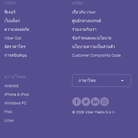
VIBER
บริษัท
ฟีเจอร์
เกี่ยวกับ Viber
เว็บบล็อก
ศูนย์กลางแบรนด์
ความปลอดภัย
ร่วมงานกับเรา
Viber Out
ข้อกำหนดและนโยบาย
อัตราค่าโทร
นโยบายความเป็นส่วนตัว
การสนับสนุน
Customer Complaints Code
ดาวน์โหลด
ภาษาไทย
Android
iPhone & iPad
Windows PC
Mac
©
2026
Viber Media S.à r.l.
Linux