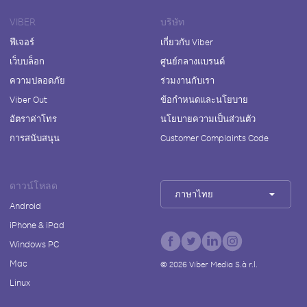
VIBER
บริษัท
ฟีเจอร์
เกี่ยวกับ Viber
เว็บบล็อก
ศูนย์กลางแบรนด์
ความปลอดภัย
ร่วมงานกับเรา
Viber Out
ข้อกำหนดและนโยบาย
อัตราค่าโทร
นโยบายความเป็นส่วนตัว
การสนับสนุน
Customer Complaints Code
ดาวน์โหลด
ภาษาไทย
Android
iPhone & iPad
Windows PC
Mac
©
2026
Viber Media S.à r.l.
Linux