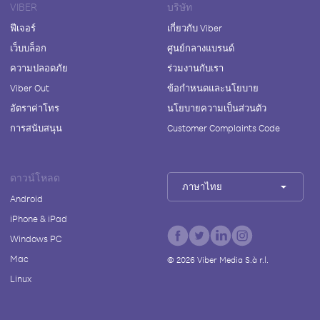
VIBER
บริษัท
ฟีเจอร์
เกี่ยวกับ Viber
เว็บบล็อก
ศูนย์กลางแบรนด์
ความปลอดภัย
ร่วมงานกับเรา
Viber Out
ข้อกำหนดและนโยบาย
อัตราค่าโทร
นโยบายความเป็นส่วนตัว
การสนับสนุน
Customer Complaints Code
ดาวน์โหลด
ภาษาไทย
Android
iPhone & iPad
Windows PC
Mac
©
2026
Viber Media S.à r.l.
Linux