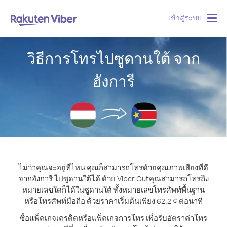
เข้าสู่ระบบ
Togg
navig
วิธีการโทรไปซูดานใต้ จาก
ฮังการี
ไม่ว่าคุณจะอยู่ที่ไหน คุณก็สามารถโทรด้วยคุณภาพเสียงที่ดี
จากฮังการี ไปซูดานใต้ได้ ด้วย Viber Out
คุณสามารถโทรถึง
หมายเลขใดก็ได้ในซูดานใต้ ทั้งหมายเลขโทรศัพท์พื้นฐาน
หรือโทรศัพท์มือถือ ด้วยราคาเริ่มต้นเพียง 62.2 ¢ ต่อนาที
ซื้อแพ็คเกจเครดิตหรือแพ็คเกจการโทร เพื่อรับอัตราค่าโทร