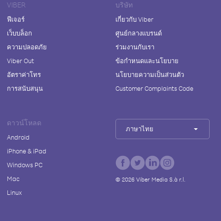
VIBER
บริษัท
ฟีเจอร์
เกี่ยวกับ Viber
เว็บบล็อก
ศูนย์กลางแบรนด์
ความปลอดภัย
ร่วมงานกับเรา
Viber Out
ข้อกำหนดและนโยบาย
อัตราค่าโทร
นโยบายความเป็นส่วนตัว
การสนับสนุน
Customer Complaints Code
ดาวน์โหลด
ภาษาไทย
Android
iPhone & iPad
Windows PC
Mac
©
2026
Viber Media S.à r.l.
Linux