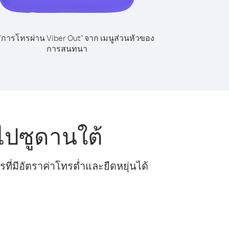
 "การโทรผ่าน Viber Out" จาก เมนูส่วนหัวของ
การสนทนา
ไปซูดานใต้
ี่มีอัตราค่าโทรต่ำและยืดหยุ่นได้