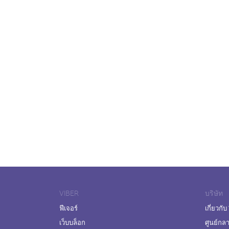
VIBER
บริษัท
ฟีเจอร์
เกี่ยวกับ
เว็บบล็อก
ศูนย์กล