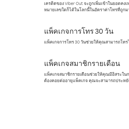
เครดิตของ Viber Out จะถูกเพิ่มเข้าในยอดคงเห
หมายเลขใดก็ได้ในโลกนี้ในอัตราค่าโทรที่ถูก
แพ็คเกจการโทร 30 วัน
แพ็คเกจการโทร 30 วันช่วยให้คุณสามารถโทรไป
แพ็คเกจสมาชิกรายเดือน
แพ็คเกจสมาชิกรายเดือนช่วยให้คุณมีอิสระใน
ต้องคอยต่ออายุแพ็คเกจ คุณจะสามารถประหยัด