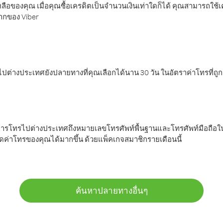
ลือของคุณ เมื่อคุณซื้อเครดิตเป็นจำนวนเงินเท่าใดก็ได้ คุณสามารถใช้
มากของ Viber
ต่างประเทศยังปลายทางที่คุณเลือกได้นาน 30 วัน ในอัตราค่าโทรที่ถู
การโทรไปต่างประเทศถึงหมายเลขโทรศัพท์พื้นฐานและโทรศัพท์มือถือใน
ค่าโทรของคุณได้มากขึ้น ด้วยแพ็คเกจสมาชิกรายเดือนนี้
ค้นหาปลายทางอื่นๆ