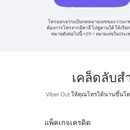
โทรออกจากแป้นกดหมายเลขของ Viber
ต้องการโทรจากอิตาลี ไปซูดานใต้ ให้เรีย
หมายดังต่อไปนี้:
+
+
211
หมายเลขในประเ
เคล็ดลับส
Viber Out ให้คุณโทรได้นานขึ้นโด
แพ็คเกจเครดิต