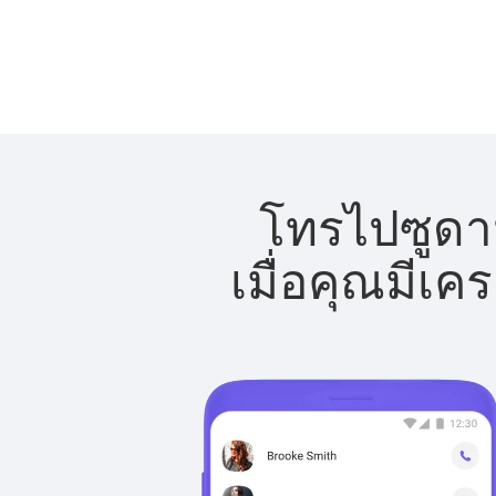
โทรไปซูดาน
เมื่อคุณมีเค