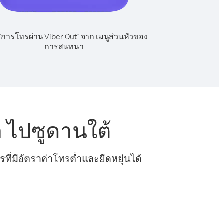
 "การโทรผ่าน Viber Out" จาก เมนูส่วนหัวของ
การสนทนา
 ไปซูดานใต้
ี่มีอัตราค่าโทรต่ำและยืดหยุ่นได้