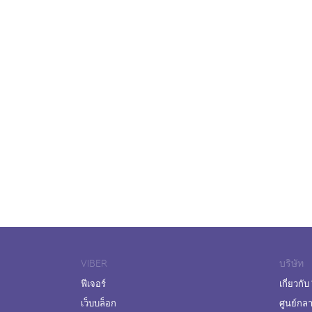
VIBER
บริษัท
ฟีเจอร์
เกี่ยวกับ
เว็บบล็อก
ศูนย์กล