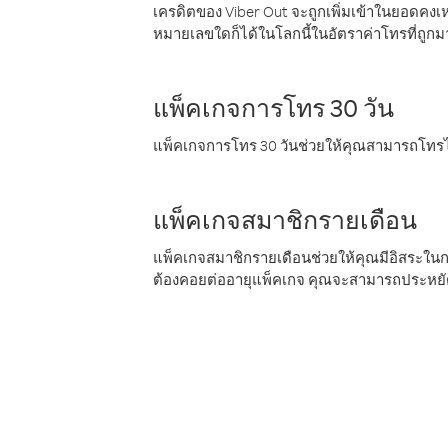
เครดิตของ Viber Out จะถูกเพิ่มเข้าในยอดคงเห
หมายเลขใดก็ได้ในโลกนี้ในอัตราค่าโทรที่ถูก
แพ็คเกจการโทร 30 วัน
แพ็คเกจการโทร 30 วันช่วยให้คุณสามารถโทรไป
แพ็คเกจสมาชิกรายเดือน
แพ็คเกจสมาชิกรายเดือนช่วยให้คุณมีอิสระใน
ต้องคอยต่ออายุแพ็คเกจ คุณจะสามารถประหยัด