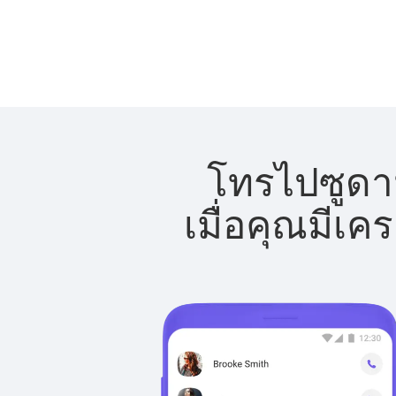
โทรไปซูดาน
เมื่อคุณมีเค