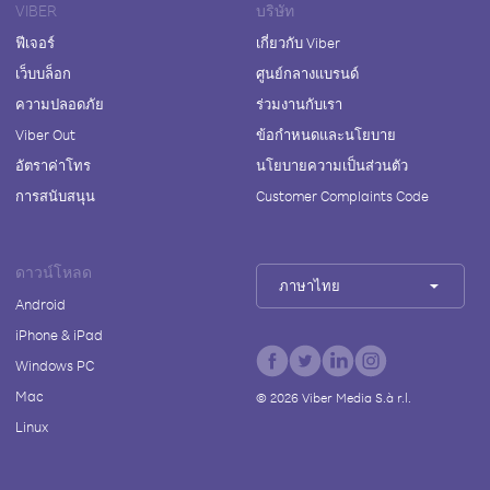
VIBER
บริษัท
ฟีเจอร์
เกี่ยวกับ Viber
เว็บบล็อก
ศูนย์กลางแบรนด์
ความปลอดภัย
ร่วมงานกับเรา
Viber Out
ข้อกำหนดและนโยบาย
อัตราค่าโทร
นโยบายความเป็นส่วนตัว
การสนับสนุน
Customer Complaints Code
ดาวน์โหลด
ภาษาไทย
Android
iPhone & iPad
Windows PC
Mac
©
2026
Viber Media S.à r.l.
Linux