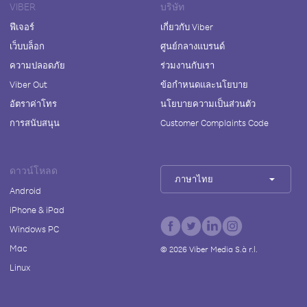
VIBER
บริษัท
ฟีเจอร์
เกี่ยวกับ Viber
เว็บบล็อก
ศูนย์กลางแบรนด์
ความปลอดภัย
ร่วมงานกับเรา
Viber Out
ข้อกำหนดและนโยบาย
อัตราค่าโทร
นโยบายความเป็นส่วนตัว
การสนับสนุน
Customer Complaints Code
ดาวน์โหลด
ภาษาไทย
Android
iPhone & iPad
Windows PC
Mac
©
2026
Viber Media S.à r.l.
Linux