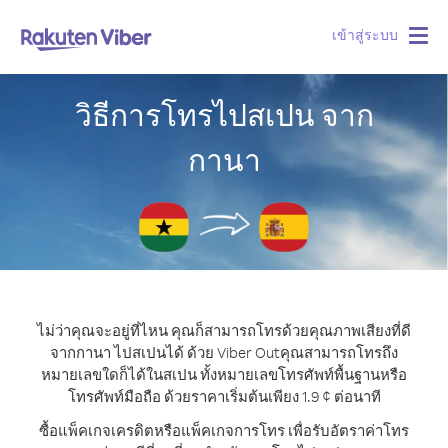
เข้าสู่ระบบ
Togg
navig
วิธีการโทรไปสเปน จาก
กานา
ไม่ว่าคุณจะอยู่ที่ไหน คุณก็สามารถโทรด้วยคุณภาพเสียงที่ดี
จากกานา ไปสเปนได้ ด้วย Viber Out
คุณสามารถโทรถึง
หมายเลขใดก็ได้ในสเปน ทั้งหมายเลขโทรศัพท์พื้นฐานหรือ
โทรศัพท์มือถือ ด้วยราคาเริ่มต้นเพียง 1.9 ¢ ต่อนาที
ซื้อแพ็คเกจเครดิตหรือแพ็คเกจการโทร เพื่อรับอัตราค่าโทร