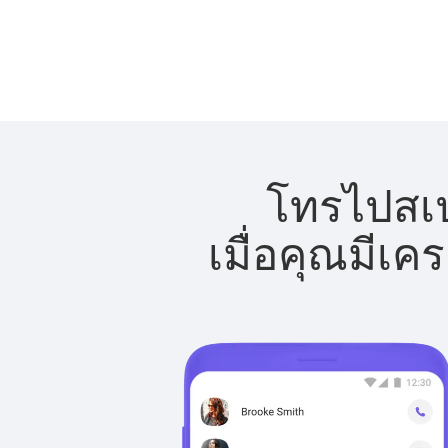
โทรไปสเป
เมื่อคุณมีเค