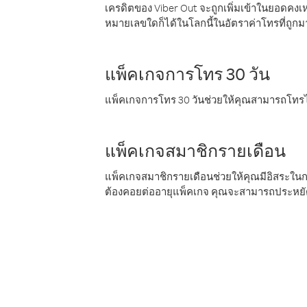
เครดิตของ Viber Out จะถูกเพิ่มเข้าในยอดคงเห
หมายเลขใดก็ได้ในโลกนี้ในอัตราค่าโทรที่ถูก
แพ็คเกจการโทร 30 วัน
แพ็คเกจการโทร 30 วันช่วยให้คุณสามารถโทรไป
แพ็คเกจสมาชิกรายเดือน
แพ็คเกจสมาชิกรายเดือนช่วยให้คุณมีอิสระใน
ต้องคอยต่ออายุแพ็คเกจ คุณจะสามารถประหยัด