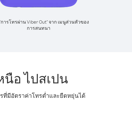
 "การโทรผ่าน Viber Out" จาก เมนูส่วนหัวของ
การสนทนา
หนือ ไปสเปน
ี่มีอัตราค่าโทรต่ำและยืดหยุ่นได้