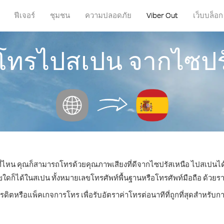
ฟีเจอร์
ชุมชน
ความปลอดภัย
Viber Out
เว็บบล็อก
รโทรไปสเปน จากไซปร
่ที่ไหน คุณก็สามารถโทรด้วยคุณภาพเสียงที่ดีจากไซปรัสเหนือ ไปสเปนได้
็ได้ในสเปน ทั้งหมายเลขโทรศัพท์พื้นฐานหรือโทรศัพท์มือถือ ด้วยราคาเ
ครดิตหรือแพ็คเกจการโทร เพื่อรับอัตราค่าโทรต่อนาทีที่ถูกที่สุดสำหรั