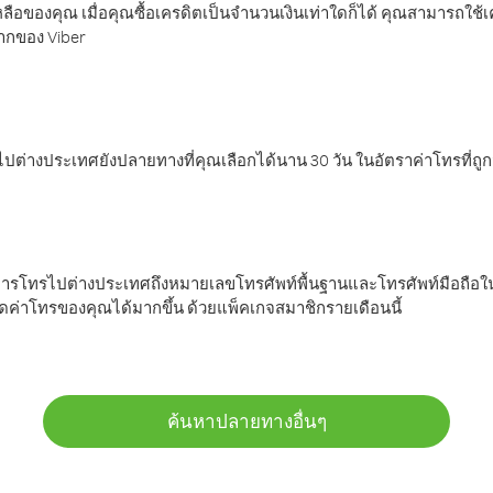
ลือของคุณ เมื่อคุณซื้อเครดิตเป็นจำนวนเงินเท่าใดก็ได้ คุณสามารถใช้
มากของ Viber
ต่างประเทศยังปลายทางที่คุณเลือกได้นาน 30 วัน ในอัตราค่าโทรที่ถู
การโทรไปต่างประเทศถึงหมายเลขโทรศัพท์พื้นฐานและโทรศัพท์มือถือใน
ค่าโทรของคุณได้มากขึ้น ด้วยแพ็คเกจสมาชิกรายเดือนนี้
ค้นหาปลายทางอื่นๆ