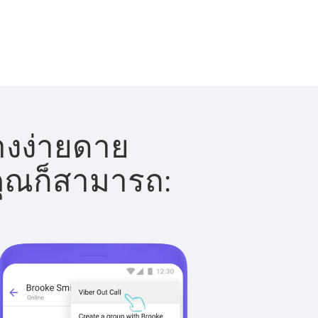
างง่ายดาย
 คุณก็สามารถ: