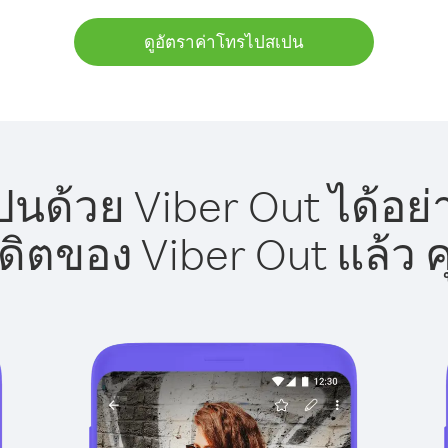
ดูอัตราค่าโทรไปสเปน
นด้วย Viber Out ได้อย่
รดิตของ Viber Out แล้ว