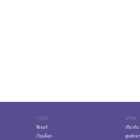
VIBER
บริษัท
ฟีเจอร์
เกี่ยวกับ
เว็บบล็อก
ศูนย์กล