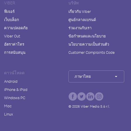
VIBER
บริษัท
ฟีเจอร์
เกี่ยวกับ Viber
เว็บบล็อก
ศูนย์กลางแบรนด์
ความปลอดภัย
ร่วมงานกับเรา
Viber Out
ข้อกำหนดและนโยบาย
อัตราค่าโทร
นโยบายความเป็นส่วนตัว
การสนับสนุน
Customer Complaints Code
ดาวน์โหลด
ภาษาไทย
Android
iPhone & iPad
Windows PC
Mac
©
2026
Viber Media S.à r.l.
Linux