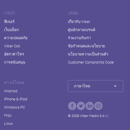
VIBER
บริษัท
ฟีเจอร์
เกี่ยวกับ Viber
เว็บบล็อก
ศูนย์กลางแบรนด์
ความปลอดภัย
ร่วมงานกับเรา
Viber Out
ข้อกำหนดและนโยบาย
อัตราค่าโทร
นโยบายความเป็นส่วนตัว
การสนับสนุน
Customer Complaints Code
ดาวน์โหลด
ภาษาไทย
Android
iPhone & iPad
Windows PC
Mac
©
2026
Viber Media S.à r.l.
Linux