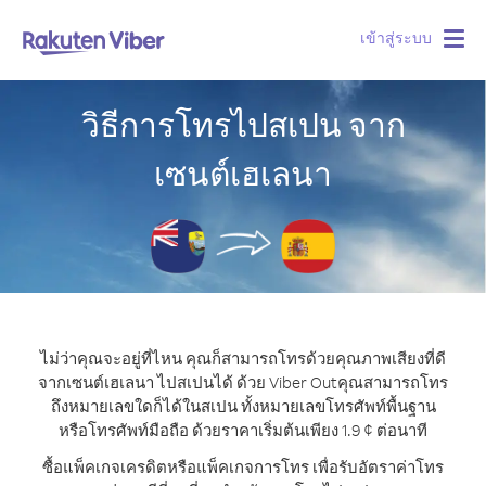
เข้าสู่ระบบ
Togg
navig
วิธีการโทรไปสเปน จาก
เซนต์เฮเลนา
ไม่ว่าคุณจะอยู่ที่ไหน คุณก็สามารถโทรด้วยคุณภาพเสียงที่ดี
จากเซนต์เฮเลนา ไปสเปนได้ ด้วย Viber Out
คุณสามารถโทร
ถึงหมายเลขใดก็ได้ในสเปน ทั้งหมายเลขโทรศัพท์พื้นฐาน
หรือโทรศัพท์มือถือ ด้วยราคาเริ่มต้นเพียง 1.9 ¢ ต่อนาที
ซื้อแพ็คเกจเครดิตหรือแพ็คเกจการโทร เพื่อรับอัตราค่าโทร