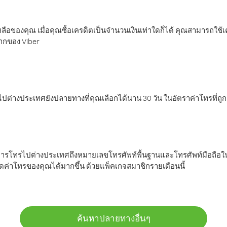
ลือของคุณ เมื่อคุณซื้อเครดิตเป็นจำนวนเงินเท่าใดก็ได้ คุณสามารถใช้
มากของ Viber
ต่างประเทศยังปลายทางที่คุณเลือกได้นาน 30 วัน ในอัตราค่าโทรที่ถู
การโทรไปต่างประเทศถึงหมายเลขโทรศัพท์พื้นฐานและโทรศัพท์มือถือใน
ค่าโทรของคุณได้มากขึ้น ด้วยแพ็คเกจสมาชิกรายเดือนนี้
ค้นหาปลายทางอื่นๆ