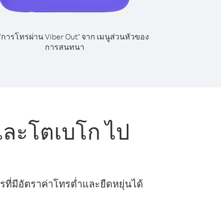
 "การโทรผ่าน Viber Out" จาก เมนูส่วนหัวของ
การสนทนา
และโตเบโก ไป
ี่มีอัตราค่าโทรต่ำและยืดหยุ่นได้