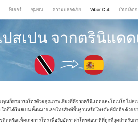
ฟีเจอร์
ชุมชน
ความปลอดภัย
Viber Out
เว็บบล็อก
รไปสเปน จากตรินิแด
ไหน คุณก็สามารถโทรด้วยคุณภาพเสียงที่ดีจากตรินิแดดและโตเบโก ไปสเป
็ได้ในสเปน ทั้งหมายเลขโทรศัพท์พื้นฐานหรือโทรศัพท์มือถือ ด้วยราคาเ
ครดิตหรือแพ็คเกจการโทร เพื่อรับอัตราค่าโทรต่อนาทีที่ถูกที่สุดสำหรั