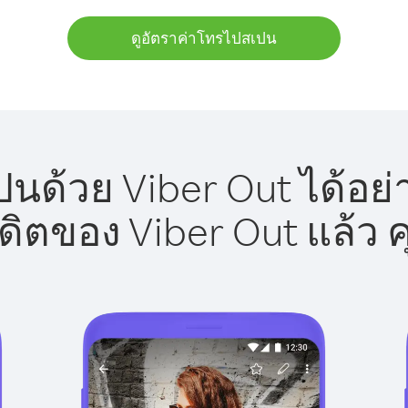
ดูอัตราค่าโทรไปสเปน
นด้วย Viber Out ได้อย่
รดิตของ Viber Out แล้ว