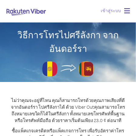
เข้าสู่ระบบ
Togg
navig
วิธีการโทรไปศรีลังกา จาก
อันดอร์รา
ไม่ว่าคุณจะอยู่ที่ไหน คุณก็สามารถโทรด้วยคุณภาพเสียงที่ดี
จากอันดอร์รา ไปศรีลังกาได้ ด้วย Viber Out
คุณสามารถโทร
ถึงหมายเลขใดก็ได้ในศรีลังกา ทั้งหมายเลขโทรศัพท์พื้นฐาน
หรือโทรศัพท์มือถือ ด้วยราคาเริ่มต้นเพียง 23.0 ¢ ต่อนาที
ซื้อแพ็คเกจเครดิตหรือแพ็คเกจการโทร เพื่อรับอัตราค่าโทร