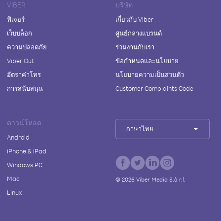
VIBER
บริษัท
ฟีเจอร์
เกี่ยวกับ Viber
เว็บบล็อก
ศูนย์กลางแบรนด์
ความปลอดภัย
ร่วมงานกับเรา
Viber Out
ข้อกำหนดและนโยบาย
อัตราค่าโทร
นโยบายความเป็นส่วนตัว
การสนับสนุน
Customer Complaints Code
ดาวน์โหลด
ภาษาไทย
Android
iPhone & iPad
Windows PC
Mac
©
2026
Viber Media S.à r.l.
Linux