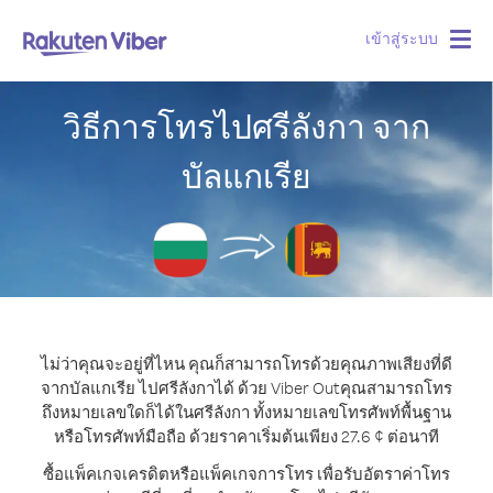
เข้าสู่ระบบ
Togg
navig
วิธีการโทรไปศรีลังกา จาก
บัลแกเรีย
ไม่ว่าคุณจะอยู่ที่ไหน คุณก็สามารถโทรด้วยคุณภาพเสียงที่ดี
จากบัลแกเรีย ไปศรีลังกาได้ ด้วย Viber Out
คุณสามารถโทร
ถึงหมายเลขใดก็ได้ในศรีลังกา ทั้งหมายเลขโทรศัพท์พื้นฐาน
หรือโทรศัพท์มือถือ ด้วยราคาเริ่มต้นเพียง 27.6 ¢ ต่อนาที
ซื้อแพ็คเกจเครดิตหรือแพ็คเกจการโทร เพื่อรับอัตราค่าโทร