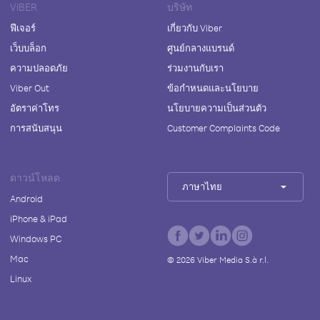
VIBER
บริษัท
ฟีเจอร์
เกี่ยวกับ Viber
เว็บบล็อก
ศูนย์กลางแบรนด์
ความปลอดภัย
ร่วมงานกับเรา
Viber Out
ข้อกำหนดและนโยบาย
อัตราค่าโทร
นโยบายความเป็นส่วนตัว
การสนับสนุน
Customer Complaints Code
ดาวน์โหลด
ภาษาไทย
Android
iPhone & iPad
Windows PC
Mac
©
2026
Viber Media S.à r.l.
Linux