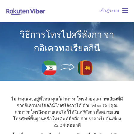
เข้าสู่ระบบ
Togg
navig
วิธีการโทรไปศรีลังกา จา
กอิเควทอเรียลกินี
ไม่ว่าคุณจะอยู่ที่ไหน คุณก็สามารถโทรด้วยคุณภาพเสียงที่ดี
จากอิเควทอเรียลกินี ไปศรีลังกาได้ ด้วย Viber Out
คุณ
สามารถโทรถึงหมายเลขใดก็ได้ในศรีลังกา ทั้งหมายเลข
โทรศัพท์พื้นฐานหรือโทรศัพท์มือถือ ด้วยราคาเริ่มต้นเพียง
23.0 ¢ ต่อนาที