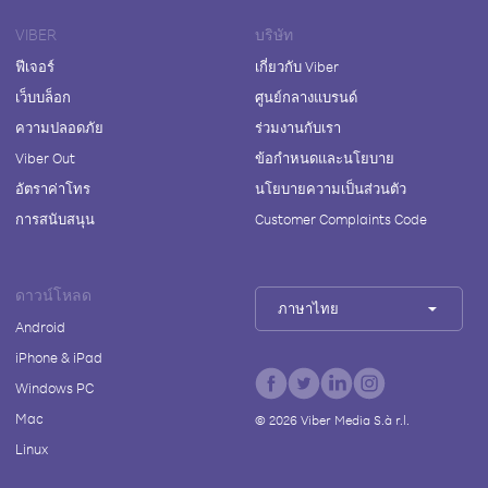
VIBER
บริษัท
ฟีเจอร์
เกี่ยวกับ Viber
เว็บบล็อก
ศูนย์กลางแบรนด์
ความปลอดภัย
ร่วมงานกับเรา
Viber Out
ข้อกำหนดและนโยบาย
อัตราค่าโทร
นโยบายความเป็นส่วนตัว
การสนับสนุน
Customer Complaints Code
ดาวน์โหลด
ภาษาไทย
Android
iPhone & iPad
Windows PC
Mac
©
2026
Viber Media S.à r.l.
Linux