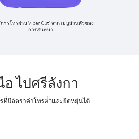
 "การโทรผ่าน Viber Out" จาก เมนูส่วนหัวของ
การสนทนา
อ ไปศรีลังกา
ี่มีอัตราค่าโทรต่ำและยืดหยุ่นได้