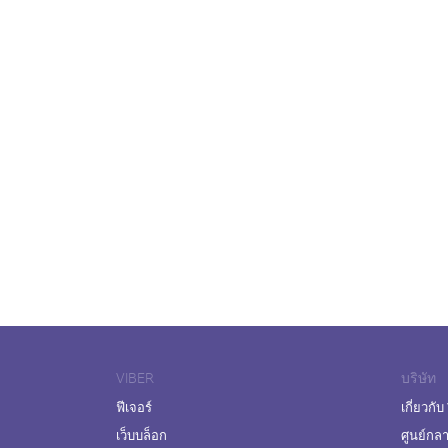
VIBER
บริษัท
ฟีเจอร์
เกี่ยวกับ
เว็บบล็อก
ศูนย์กล