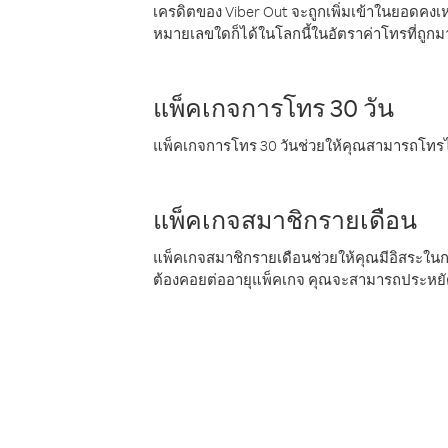
เครดิตของ Viber Out จะถูกเพิ่มเข้าในยอดคงเห
หมายเลขใดก็ได้ในโลกนี้ในอัตราค่าโทรที่ถูก
แพ็คเกจการโทร 30 วัน
แพ็คเกจการโทร 30 วันช่วยให้คุณสามารถโทรไป
แพ็คเกจสมาชิกรายเดือน
แพ็คเกจสมาชิกรายเดือนช่วยให้คุณมีอิสระใน
ต้องคอยต่ออายุแพ็คเกจ คุณจะสามารถประหยัด