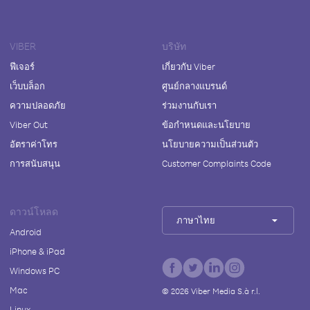
VIBER
บริษัท
ฟีเจอร์
เกี่ยวกับ Viber
เว็บบล็อก
ศูนย์กลางแบรนด์
ความปลอดภัย
ร่วมงานกับเรา
Viber Out
ข้อกำหนดและนโยบาย
อัตราค่าโทร
นโยบายความเป็นส่วนตัว
การสนับสนุน
Customer Complaints Code
ดาวน์โหลด
ภาษาไทย
Android
iPhone & iPad
Windows PC
Mac
©
2026
Viber Media S.à r.l.
Linux