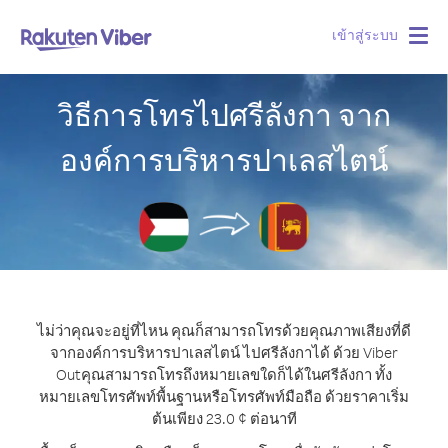
เข้าสู่ระบบ
Togg
navig
วิธีการโทรไปศรีลังกา จาก
องค์การบริหารปาเลสไตน์
ไม่ว่าคุณจะอยู่ที่ไหน คุณก็สามารถโทรด้วยคุณภาพเสียงที่ดี
จากองค์การบริหารปาเลสไตน์ ไปศรีลังกาได้ ด้วย Viber
Out
คุณสามารถโทรถึงหมายเลขใดก็ได้ในศรีลังกา ทั้ง
หมายเลขโทรศัพท์พื้นฐานหรือโทรศัพท์มือถือ ด้วยราคาเริ่ม
ต้นเพียง 23.0 ¢ ต่อนาที