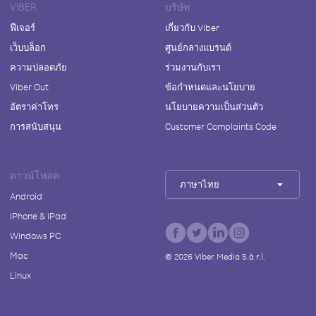
VIBER
บริษัท
ฟีเจอร์
เกี่ยวกับ Viber
เว็บบล็อก
ศูนย์กลางแบรนด์
ความปลอดภัย
ร่วมงานกับเรา
Viber Out
ข้อกำหนดและนโยบาย
อัตราค่าโทร
นโยบายความเป็นส่วนตัว
การสนับสนุน
Customer Complaints Code
ดาวน์โหลด
ภาษาไทย
Android
iPhone & iPad
Windows PC
Mac
©
2026
Viber Media S.à r.l.
Linux