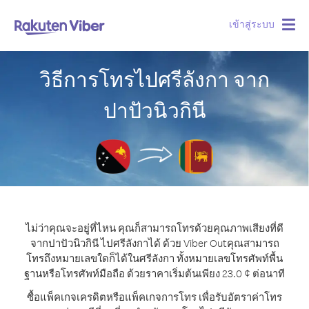
เข้าสู่ระบบ
Togg
navig
วิธีการโทรไปศรีลังกา จาก
ปาปัวนิวกินี
ไม่ว่าคุณจะอยู่ที่ไหน คุณก็สามารถโทรด้วยคุณภาพเสียงที่ดี
จากปาปัวนิวกินี ไปศรีลังกาได้ ด้วย Viber Out
คุณสามารถ
โทรถึงหมายเลขใดก็ได้ในศรีลังกา ทั้งหมายเลขโทรศัพท์พื้น
ฐานหรือโทรศัพท์มือถือ ด้วยราคาเริ่มต้นเพียง 23.0 ¢ ต่อนาที
ซื้อแพ็คเกจเครดิตหรือแพ็คเกจการโทร เพื่อรับอัตราค่าโทร