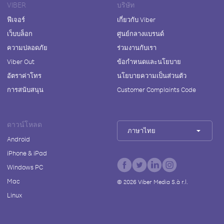
VIBER
บริษัท
ฟีเจอร์
เกี่ยวกับ Viber
เว็บบล็อก
ศูนย์กลางแบรนด์
ความปลอดภัย
ร่วมงานกับเรา
Viber Out
ข้อกำหนดและนโยบาย
อัตราค่าโทร
นโยบายความเป็นส่วนตัว
การสนับสนุน
Customer Complaints Code
ดาวน์โหลด
ภาษาไทย
Android
iPhone & iPad
Windows PC
Mac
©
2026
Viber Media S.à r.l.
Linux