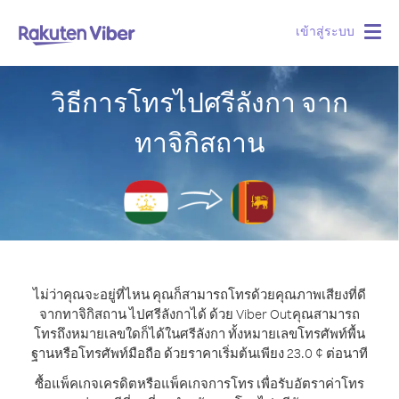
เข้าสู่ระบบ
Togg
navig
วิธีการโทรไปศรีลังกา จาก
ทาจิกิสถาน
ไม่ว่าคุณจะอยู่ที่ไหน คุณก็สามารถโทรด้วยคุณภาพเสียงที่ดี
จากทาจิกิสถาน ไปศรีลังกาได้ ด้วย Viber Out
คุณสามารถ
โทรถึงหมายเลขใดก็ได้ในศรีลังกา ทั้งหมายเลขโทรศัพท์พื้น
ฐานหรือโทรศัพท์มือถือ ด้วยราคาเริ่มต้นเพียง 23.0 ¢ ต่อนาที
ซื้อแพ็คเกจเครดิตหรือแพ็คเกจการโทร เพื่อรับอัตราค่าโทร