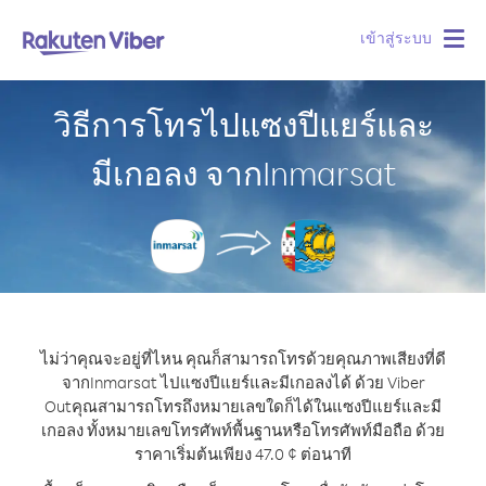
เข้าสู่ระบบ
Togg
navig
วิธีการโทรไปแซงปีแยร์และ
มีเกอลง จากInmarsat
ไม่ว่าคุณจะอยู่ที่ไหน คุณก็สามารถโทรด้วยคุณภาพเสียงที่ดี
จากInmarsat ไปแซงปีแยร์และมีเกอลงได้ ด้วย Viber
Out
คุณสามารถโทรถึงหมายเลขใดก็ได้ในแซงปีแยร์และมี
เกอลง ทั้งหมายเลขโทรศัพท์พื้นฐานหรือโทรศัพท์มือถือ ด้วย
ราคาเริ่มต้นเพียง 47.0 ¢ ต่อนาที