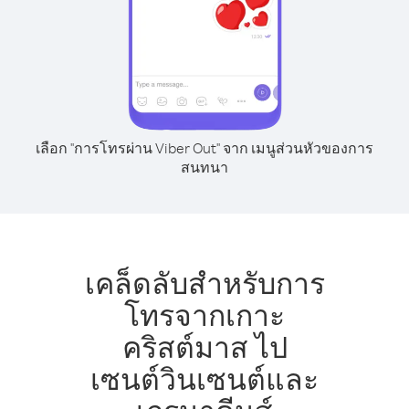
เลือก "การโทรผ่าน Viber Out" จาก เมนูส่วนหัวของการ
สนทนา
เคล็ดลับสำหรับการ
โทรจากเกาะ
คริสต์มาส ไป
เซนต์วินเซนต์และ