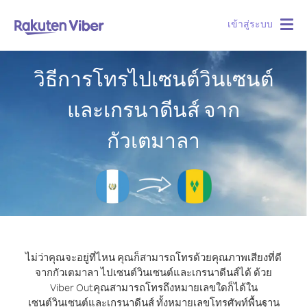
เข้าสู่ระบบ
Togg
navig
วิธีการโทรไปเซนต์วินเซนต์
และเกรนาดีนส์ จาก
กัวเตมาลา
ไม่ว่าคุณจะอยู่ที่ไหน คุณก็สามารถโทรด้วยคุณภาพเสียงที่ดี
จากกัวเตมาลา ไปเซนต์วินเซนต์และเกรนาดีนส์ได้ ด้วย
Viber Out
คุณสามารถโทรถึงหมายเลขใดก็ได้ใน
เซนต์วินเซนต์และเกรนาดีนส์ ทั้งหมายเลขโทรศัพท์พื้นฐาน