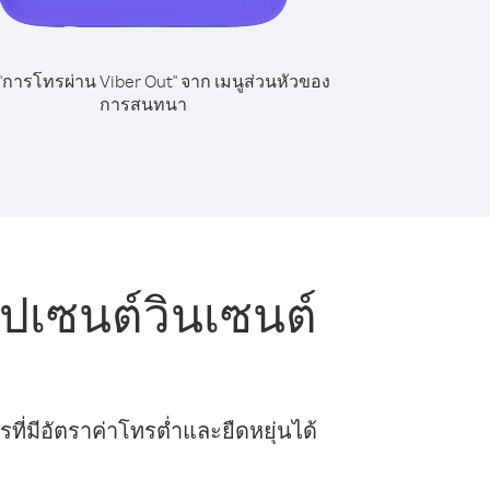
 "การโทรผ่าน Viber Out" จาก เมนูส่วนหัวของ
การสนทนา
ปเซนต์วินเซนต์
ี่มีอัตราค่าโทรต่ำและยืดหยุ่นได้