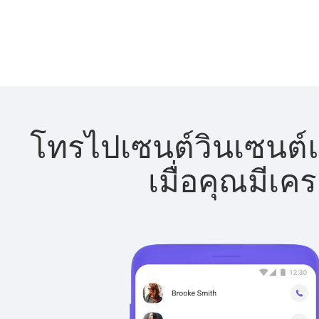
โทรไปเซนต์วินเซนต์แ
เมื่อคุณมีเค