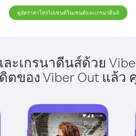
ดูอัตราค่าโทรไปเซนต์วินเซนต์และเกรนาดีนส์
ละเกรนาดีนส์ด้วย Viber
รดิตของ Viber Out แล้ว