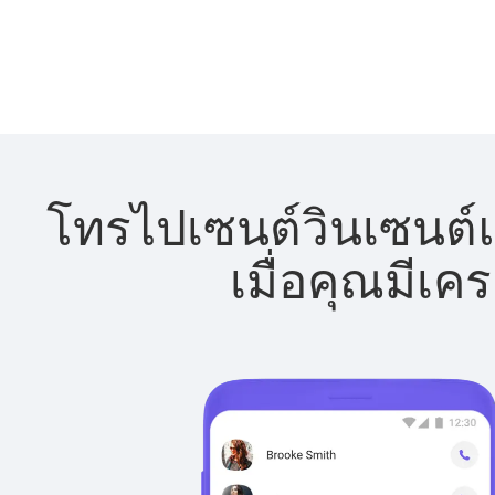
โทรไปเซนต์วินเซนต์แ
เมื่อคุณมีเค