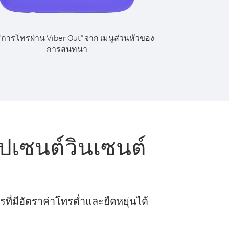
 "การโทรผ่าน Viber Out" จาก เมนูส่วนหัวของ
การสนทนา
เซนต์วินเซนต์
ี่มีอัตราค่าโทรต่ำและยืดหยุ่นได้