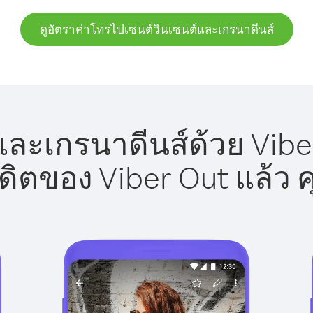
ดูอัตราค่าโทรไปเซนต์วินเซนต์และเกรนาดีนส์
ละเกรนาดีนส์ด้วย Viber
รดิตของ Viber Out แล้ว