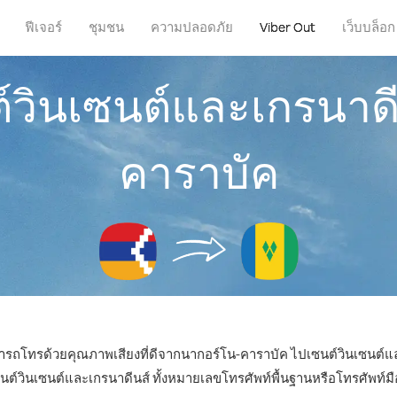
ฟีเจอร์
ชุมชน
ความปลอดภัย
Viber Out
เว็บบล็อก
์วินเซนต์และเกรนาด
คาราบัค
ามารถโทรด้วยคุณภาพเสียงที่ดีจากนากอร์โน-คาราบัค ไปเซนต์วินเซนต์แล
ินเซนต์และเกรนาดีนส์ ทั้งหมายเลขโทรศัพท์พื้นฐานหรือโทรศัพท์มือถื