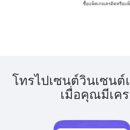
ซื้อแพ็คเกจเครดิตหรือแพ
โทรไปเซนต์วินเซนต์แ
เมื่อคุณมีเค