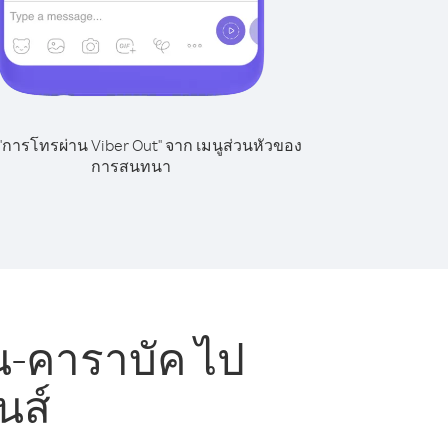
 "การโทรผ่าน Viber Out" จาก เมนูส่วนหัวของ
การสนทนา
-คาราบัค ไป
นส์